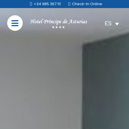
+34 985 367 111
Check-In Online
ES