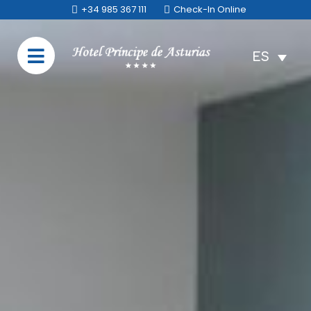
+34 985 367 111
Check-In Online
ES