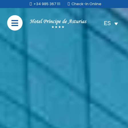
+34 985 367 111
Check-In Online
ES