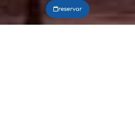
reservar
Gestiona tu reserva
Disfruta de ventajas únicas
reservando en nuestra web oficial
Mejor precio y ventajas exclusivas.
Reserva segura.
Confirmación inmediata.
Pago directo en el hotel.
Sin intermediarios.
Cancelación gratuita.
Menos de 48h